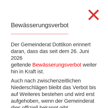
×
Search for:
Search Button
Search for:
Search Button
Bewässerungsverbot
Der Gemeinderat Dottikon erinnert
daran, dass das seit dem 26. Juni
Gemeinde
2026
geltende
Bewässerungsverbot
weiter
hin in Kraft ist.
Dottikon
Auch nach zwischenzeitlichen
Niederschlägen bleibt das Verbot bis
Gelebte Gemeinsamkeit
auf Weiteres bestehen und wird erst
aufgehoben, wenn der Gemeinderat
dies offiziell bekannt gibt.