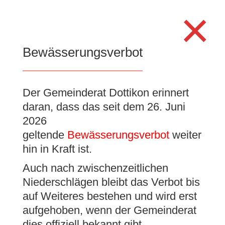
Search
×
for:
Se
Bewässerungsverbot
Der Gemeinderat Dottikon erinnert
Achtung – Anruf von
daran, dass das seit dem 26. Juni
falschen Polizisten!
2026
geltende
Bewässerungsverbot
weiter
1. Februar 2022
|
Allgemein
,
Gemeinderatsnachrichten
hin in Kraft ist.
Auch nach zwischenzeitlichen
Niederschlägen bleibt das Verbot bis
auf Weiteres bestehen und wird erst
aufgehoben, wenn der Gemeinderat
Eine der häufigsten Betrugsmaschen ist
der Anruf einer falschen Polizistin oder
dies offiziell bekannt gibt.