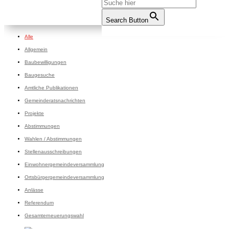
Search Button
Alle
Allgemein
Baubewilligungen
Baugesuche
Amtliche Publikationen
Gemeinderatsnachrichten
Projekte
Abstimmungen
Wahlen / Abstimmungen
Stellenausschreibungen
Einwohnergemeindeversammlung
Ortsbürgergemeindeversammlung
Anlässe
Referendum
Gesamterneuerungswahl