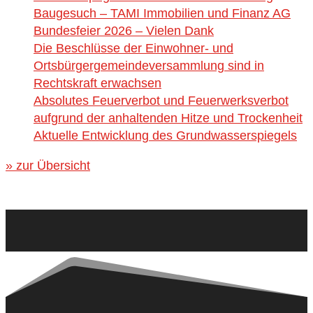
Baugesuch – TAMI Immobilien und Finanz AG
Bundesfeier 2026 – Vielen Dank
Die Beschlüsse der Einwohner- und
Ortsbürgergemeindeversammlung sind in
Rechtskraft erwachsen
Absolutes Feuerverbot und Feuerwerksverbot
aufgrund der anhaltenden Hitze und Trockenheit
Aktuelle Entwicklung des Grundwasserspiegels
» zur Übersicht