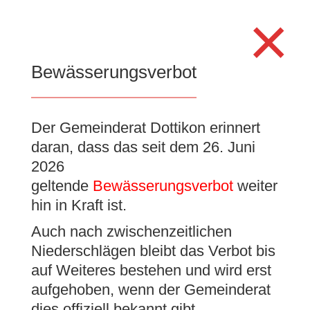
Search
×
for:
Se
Bewässerungsverbot
Der Gemeinderat Dottikon erinnert
Cédric Perret-Gentil
daran, dass das seit dem 26. Juni
verlässt die
2026
Gemeindeverwaltung
geltende
Bewässerungsverbot
weiter
hin in Kraft ist.
Dottikon
Auch nach zwischenzeitlichen
25. Juni 2026
|
Allgemein
,
Gemeinderatsnachrichten
Niederschlägen bleibt das Verbot bis
auf Weiteres bestehen und wird erst
aufgehoben, wenn der Gemeinderat
dies offiziell bekannt gibt.