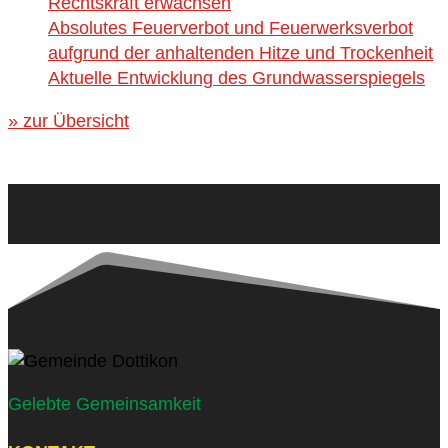
Rechtskraft erwachsen
Absolutes Feuerverbot und Feuerwerksverbot
aufgrund der anhaltenden Hitze und Trockenheit
Aktuelle Entwicklung des Grundwasserspiegels
» zur Übersicht
Gelebte Gemeinsamkeit