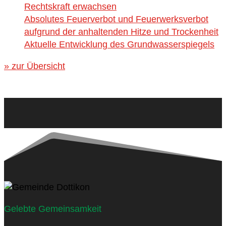
Rechtskraft erwachsen
Absolutes Feuerverbot und Feuerwerksverbot
aufgrund der anhaltenden Hitze und Trockenheit
Aktuelle Entwicklung des Grundwasserspiegels
» zur Übersicht
Gelebte Gemeinsamkeit