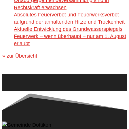
Ortsbürgergemeindeversammlung sind in
Rechtskraft erwachsen
Absolutes Feuerverbot und Feuerwerksverbot
aufgrund der anhaltenden Hitze und Trockenheit
Aktuelle Entwicklung des Grundwasserspiegels
Feuerwerk – wenn überhaupt – nur am 1. August
erlaubt
» zur Übersicht