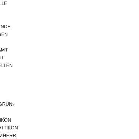
LLE
INDE
GEN
AMT
MT
ELLEN
NGRÜN
IKON
OTTIKON
MMHERR