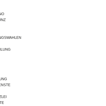
NO
ÜNZ
NGSWAHLEN
MLUNG
NUNG
ENSTE
LEI
TE