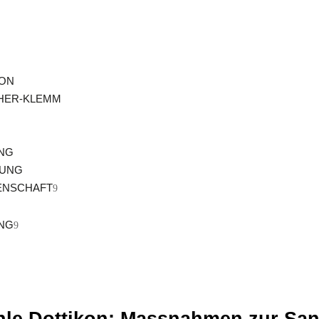
KON
CHER-KLEMM
NG
GUNG
ENSCHAFT
NG
Search
for:
Search Button