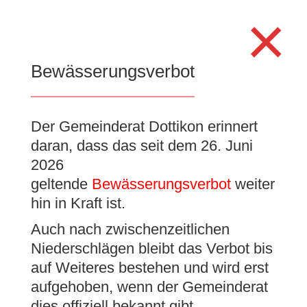
Search
×
for:
Se
Bewässerungsverbot
Der Gemeinderat Dottikon erinnert
Neue Betreuungsperson
daran, dass das seit dem 26. Juni
für Flüchtlinge; Matthias
2026
Graber tritt Nachfolge von
geltende
Bewässerungsverbot
weiter
hin in Kraft ist.
Brigitte Pütz an
Auch nach zwischenzeitlichen
6. Juni 2024
|
Allgemein
Niederschlägen bleibt das Verbot bis
auf Weiteres bestehen und wird erst
aufgehoben, wenn der Gemeinderat
dies offiziell bekannt gibt.