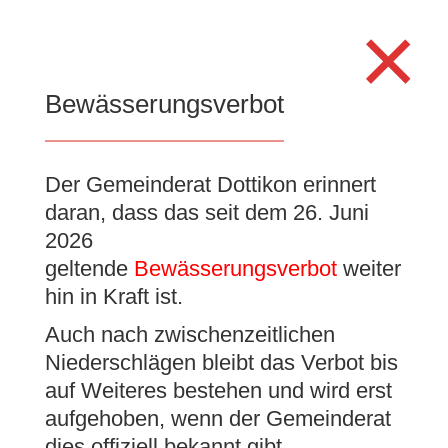
Search
×
for:
Se
Bewässerungsverbot
Gemeinde
Der Gemeinderat Dottikon erinnert
daran, dass das seit dem 26. Juni
Dottikon
2026
geltende
Bewässerungsverbot
weiter
hin in Kraft ist.
Gelebte Gemeinsamkeit
Auch nach zwischenzeitlichen
Niederschlägen bleibt das Verbot bis
auf Weiteres bestehen und wird erst
aufgehoben, wenn der Gemeinderat
dies offiziell bekannt gibt.