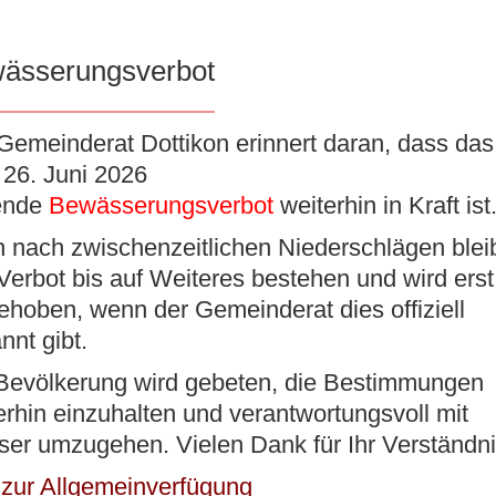
ässerungsverbot
K
VERWALTUNG
BILDUNG/BETREUUNG
KUL
Gemeinderat Dottikon erinnert daran, dass das 
26. Juni 2026
ende
Bewässerungsverbot
weiterhin in Kraft ist
 nach zwischenzeitlichen Niederschlägen blei
Verbot bis auf Weiteres bestehen und wird erst
ehoben, wenn der Gemeinderat dies offiziell
nnt gibt.
ttikon
Bevölkerung wird gebeten, die Bestimmungen
erhin einzuhalten und verantwortungsvoll mit
t
er umzugehen. Vielen Dank für Ihr Verständni
 zur Allgemeinverfügung