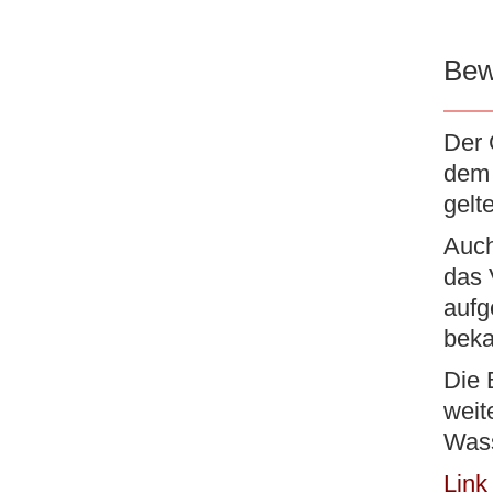
Search
for:
Bew
PORTRAIT
AKTUELLES
POLITI
Der 
dem 
gelt
Auch
das 
aufg
beka
Gemeinde Do
Die 
weit
Gelebte Gemeinsamkei
Wass
Link