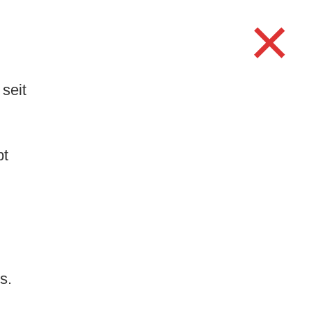
×
TUR/FREIZEIT
WERKE
Search
for:
Search Button
seit
.
bt
s.