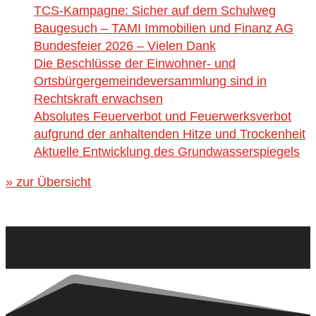
TCS-Kampagne: Sicher auf dem Schulweg
Baugesuch – TAMI Immobilien und Finanz AG
Bundesfeier 2026 – Vielen Dank
Die Beschlüsse der Einwohner- und
Ortsbürgergemeindeversammlung sind in
Rechtskraft erwachsen
Absolutes Feuerverbot und Feuerwerksverbot
aufgrund der anhaltenden Hitze und Trockenheit
Aktuelle Entwicklung des Grundwasserspiegels
» zur Übersicht