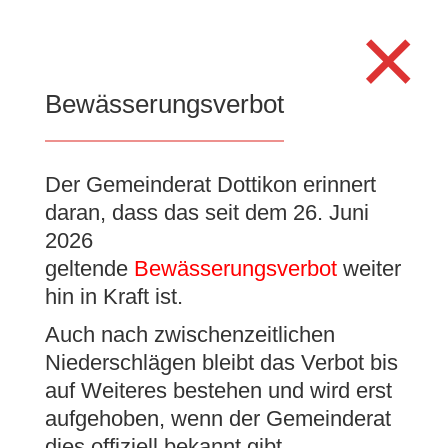
Search
×
for:
Se
Bewässerungsverbot
Der Gemeinderat Dottikon erinnert
Sounds of Garden;
daran, dass das seit dem 26. Juni
Bewilligung Einzelanlass
2026
geltende
Bewässerungsverbot
weiter
27. Juni 2024
|
Baubewilligungen
hin in Kraft ist.
Auch nach zwischenzeitlichen
Niederschlägen bleibt das Verbot bis
auf Weiteres bestehen und wird erst
Der Gemeinderat hat gestützt auf das
aufgehoben, wenn der Gemeinderat
Gastgewerbegesetz und die Verordnung des
dies offiziell bekannt gibt.