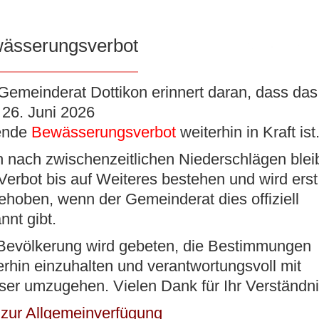
ässerungsverbot
K
VERWALTUNG
BILDUNG/BETREUUNG
KUL
Gemeinderat Dottikon erinnert daran, dass das 
26. Juni 2026
ende
Bewässerungsverbot
weiterhin in Kraft ist
 nach zwischenzeitlichen Niederschlägen blei
ohnergemeindeversammlung vom
Verbot bis auf Weiteres bestehen und wird erst
ehoben, wenn der Gemeinderat dies offiziell
nnt gibt.
en
Bevölkerung wird gebeten, die Bestimmungen
erhin einzuhalten und verantwortungsvoll mit
er umzugehen. Vielen Dank für Ihr Verständni
 zur Allgemeinverfügung
9.30 Uhr in der Aula des Schulhauses Risi die