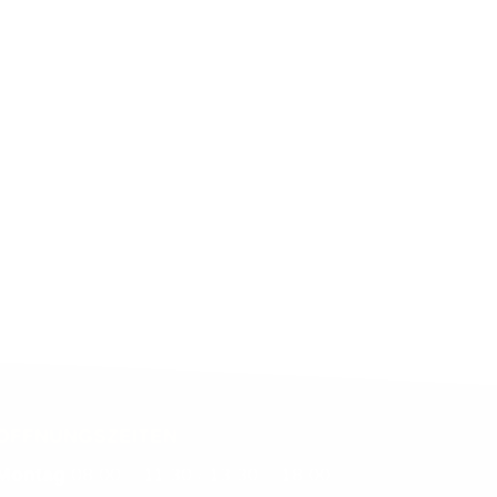
Grundwasserspiegels
Feuerwerk – wenn
überhaupt – nur am 1.
August erlaubt
» zur Übersicht
ÖFFNUNGSZEITEN
Montag
08.00 – 11.30 / 13.30 – 18.00