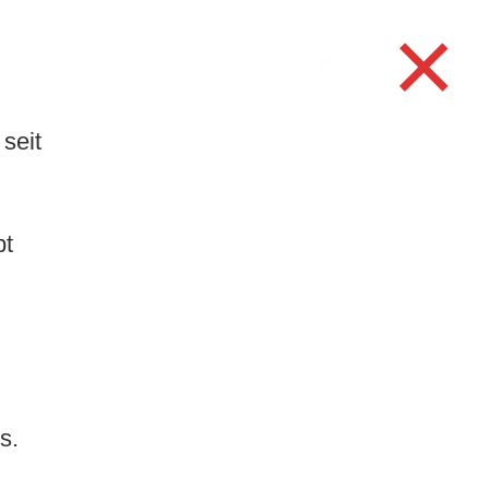
×
TUR/FREIZEIT
WERKE
Search
for:
Search Button
seit
.
bt
Neuste Beiträge
Bewilligung
Einzelanlass und
verlängerte
Öffnungszeiten
TCS-Kampagne: Sicher
s.
auf dem Schulweg