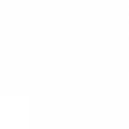
Bahnhofstrasse 23
5605 Dottikon
056 616 61 00
w
gemeindekanzlei@dottikon.ch
l
chkeit der
n bestimmte