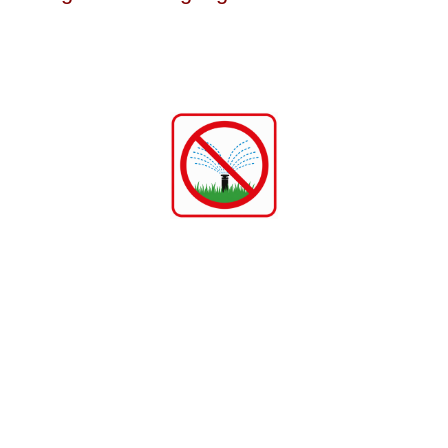
lgenden Traktanden statt:
Gemeindeversammlung vom 18. November 2022
richts 2022
chts an ausländische Staatsangehörige
in
gen
tung in der Hembrunn- und Sportstrasse
artens
2022
r die Genehmigung eines Kredites von CHF 165’000.00 