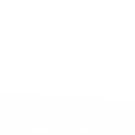
 Beugistrasse
KONTAKT
Gemeindeverwaltung Dottikon