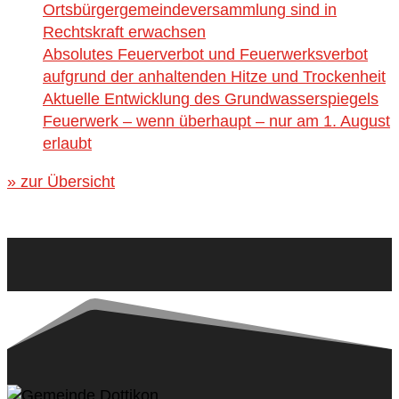
Ortsbürgergemeindeversammlung sind in
Rechtskraft erwachsen
Absolutes Feuerverbot und Feuerwerksverbot
aufgrund der anhaltenden Hitze und Trockenheit
Aktuelle Entwicklung des Grundwasserspiegels
Feuerwerk – wenn überhaupt – nur am 1. August
erlaubt
» zur Übersicht