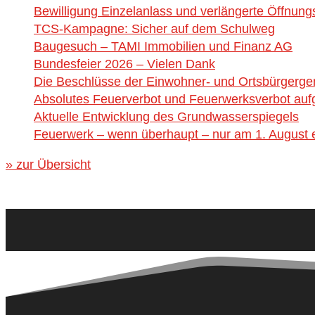
Bewilligung Einzelanlass und verlängerte Öffnung
TCS-Kampagne: Sicher auf dem Schulweg
Baugesuch – TAMI Immobilien und Finanz AG
Bundesfeier 2026 – Vielen Dank
Die Beschlüsse der Einwohner- und Ortsbürgerg
Absolutes Feuerverbot und Feuerwerksverbot aufg
Aktuelle Entwicklung des Grundwasserspiegels
Feuerwerk – wenn überhaupt – nur am 1. August e
» zur Übersicht