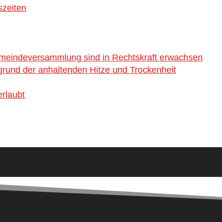
szeiten
emeindeversammlung sind in Rechtskraft erwachsen
rund der anhaltenden Hitze und Trockenheit
rlaubt