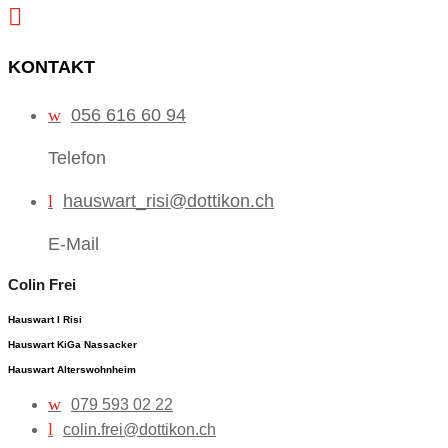

KONTAKT
w
056 616 60 94
Telefon
l
hauswart_risi@dottikon.ch
E-Mail
Colin Frei
Hauswart I Risi
Hauswart KiGa Nassacker
Hauswart Alterswohnheim
w
079 593 02 22
l
colin.frei@dottikon.ch