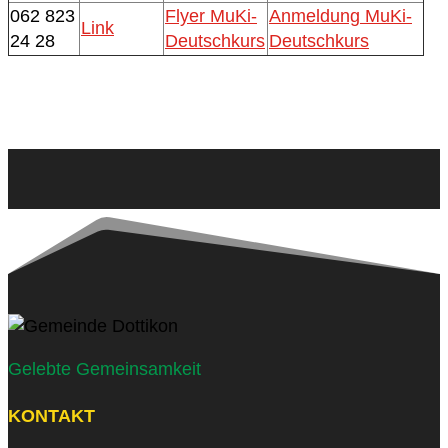
062 823
Flyer MuKi-
Anmeldung MuKi-
Link
24 28
Deutschkurs
Deutschkurs
Gelebte Gemeinsamkeit
KONTAKT