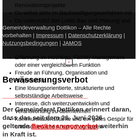
Renovationsprojekte
Du wirkst aktiv im Baubewilligungsverfahren mit
Du unterstützt den Leiter Bau und Planung und
Gemeindeverwaltung Dottikon – Alle Rechte
übernimmst dessen Stellvertretung
vorbehalten |
Impressum
|
Datenschutzerklärung
|
Das bringst du mit:
Nutzungsbedingungen
|
JAMOS
Erfahrung im Hochbau, Facility Management
×
oder einer vergleichbaren Funktion
Freude an Führung, Organisation und
Bewässerungsverbot
Projektarbeit
Eine lösungsorientierte, strukturierte und
selbstständige Arbeitsweise
Interesse, dich weiterzuentwickeln und
Der Gemeinderat Dottikon erinnert daran,
Verantwortung zu übernehmen
dass das seit dem 26. Juni 2026
Kommunikationsstärke und ein gutes Gespür für
geltende
Bewässerungsverbot
weiterhin
unterschiedliche Anspruchsgruppen
in Kraft ist.