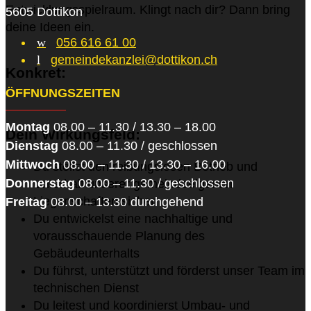
Entwicklungsspielraum. Klingt nach dir? Dann bring
5605 Dottikon
deine Ideen ein.
w
056 616 61 00
l
gemeindekanzlei@dottikon.ch
Konkret:
ÖFFNUNGSZEITEN
Montag
08.00 – 11.30 / 13.30 – 18.00
Dein Wirkungsfeld:
Dienstag
08.00 – 11.30 / geschlossen
Mittwoch
08.00 – 11.30 / 13.30 – 16.00
Du stellst den reibungslosen Betrieb und
Donnerstag
08.00 – 11.30 / geschlossen
Unterhalt unserer gemeindeeigenen
Liegenschaften sicher
Freitag
08.00 – 13.30 durchgehend
Du entwickelst eine nachhaltige und
vorausschauende Planung des
Gebäudeunterhalts
Du führst, unterstützt und förderst unser Team im
technischen Dienst
Du leitest und koordinierst Umbau- und