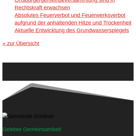
Rechtskraft erwachsen
Absolutes Feuerverbot und Feuerwerksverbot
aufgrund der anhaltenden Hitze und Trockenheit
Aktuelle Entwicklung des Grundwasserspiegels
» zur Übersicht
Gelebte Gemeinsamkeit