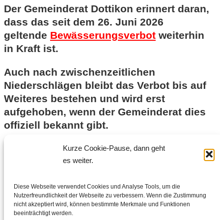
Der Gemeinderat Dottikon erinnert daran,
dass das seit dem 26. Juni 2026
geltende
Bewässerungsverbot
weiterhin
in Kraft ist.
Auch nach zwischenzeitlichen
Niederschlägen bleibt das Verbot bis auf
Weiteres bestehen und wird erst
aufgehoben, wenn der Gemeinderat dies
offiziell bekannt gibt.
Die Bevölkerung wird gebeten, die
Kurze Cookie-Pause, dann geht
Bestimmungen weiterhin einzuhalten und
es weiter.
verantwortungsvoll mit Wasser
umzugehen. Vielen Dank für Ihr
Diese Webseite verwendet Cookies und Analyse Tools, um die
Nutzerfreundlichkeit der Webseite zu verbessern. Wenn die Zustimmung
Verständnis.
nicht akzeptiert wird, können bestimmte Merkmale und Funktionen
beeinträchtigt werden.