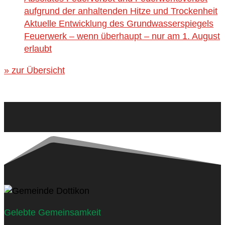
aufgrund der anhaltenden Hitze und Trockenheit
Aktuelle Entwicklung des Grundwasserspiegels
Feuerwerk – wenn überhaupt – nur am 1. August
erlaubt
» zur Übersicht
Gelebte Gemeinsamkeit