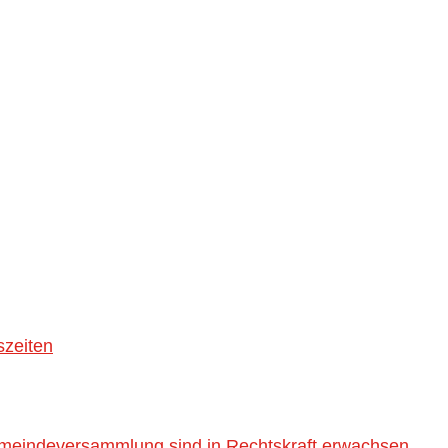
szeiten
emeindeversammlung sind in Rechtskraft erwachsen