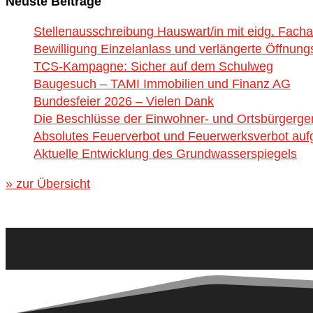
Neuste Beiträge
Stellenausschreibung Hauswart/in mit eidg. Fach
Bewilligung Einzelanlass und verlängerte Öffnung
TCS-Kampagne: Sicher auf dem Schulweg
Baugesuch – TAMI Immobilien und Finanz AG
Bundesfeier 2026 – Vielen Dank
Die Beschlüsse der Einwohner- und Ortsbürgerg
Absolutes Feuerverbot und Feuerwerksverbot aufg
Aktuelle Entwicklung des Grundwasserspiegels
» zur Übersicht