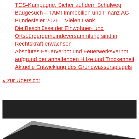
TCS-Kampagne: Sicher auf dem Schulweg
Baugesuch – TAMI Immobilien und Finanz AG
Bundesfeier 2026 – Vielen Dank
Die Beschlüsse der Einwohner- und
Ortsbürgergemeindeversammlung sind in
Rechtskraft erwachsen
Absolutes Feuerverbot und Feuerwerksverbot
aufgrund der anhaltenden Hitze und Trockenheit
Aktuelle Entwicklung des Grundwasserspiegels
» zur Übersicht