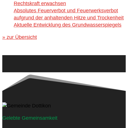
Rechtskraft erwachsen
Absolutes Feuerverbot und Feuerwerksverbot
aufgrund der anhaltenden Hitze und Trockenheit
Aktuelle Entwicklung des Grundwasserspiegels
» zur Übersicht
Gelebte Gemeinsamkeit