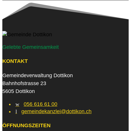
Gelebte Gemeinsamkeit
KONTAKT
Gemeindeverwaltung Dottikon
Bahnhofstrasse 23
5605 Dottikon
w
056 616 61 00
l
gemeindekanzlei@dottikon.ch
ÖFFNUNGSZEITEN