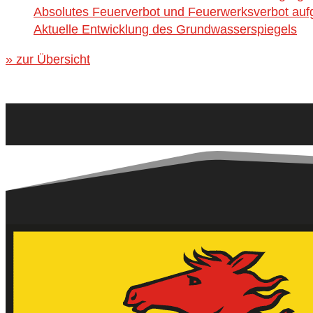
Absolutes Feuerverbot und Feuerwerksverbot aufg
Aktuelle Entwicklung des Grundwasserspiegels
» zur Übersicht