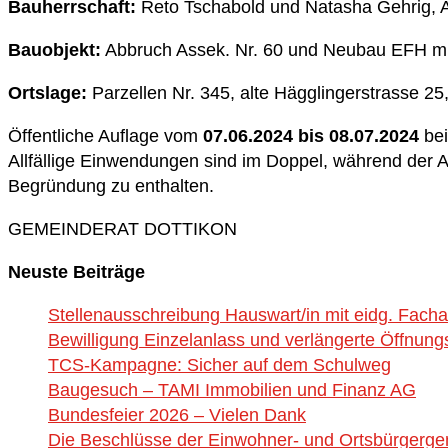
Bauherrschaft:
Reto Tschabold und Natasha Gehrig, A
Bauobjekt:
Abbruch Assek. Nr. 60 und Neubau EFH m
Ortslage:
Parzellen Nr. 345, alte Hägglingerstrasse 25
Öffentliche Auflage vom
07.06.2024 bis 08.07.2024
be
Allfällige Einwendungen sind im Doppel, während der A
Begründung zu enthalten.
GEMEINDERAT DOTTIKON
Neuste Beiträge
Stellenausschreibung Hauswart/in mit eidg. Fach
Bewilligung Einzelanlass und verlängerte Öffnung
TCS-Kampagne: Sicher auf dem Schulweg
Baugesuch – TAMI Immobilien und Finanz AG
Bundesfeier 2026 – Vielen Dank
Die Beschlüsse der Einwohner- und Ortsbürgerg