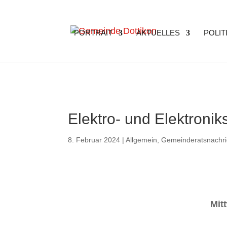
Search
for:
PORTRAIT
AKTUELLES
POLIT
Elektro- und Elektronik
8. Februar 2024
|
Allgemein
,
Gemeinderatsnachri
Mit