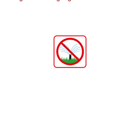
rial, Baum-, Sträucher- und Heckenschnittgut am
t zu beachten, dass Lagerplätze unter Bäumen
Vorrat gratis beim Werkhof abgeholt werden. (Meldung 
das Abführen von normalem Strauch- und Baumschnitt. B
gut auf eigene Kosten abzuführen. Allfällige Informati­on
ung (Tel. 056 / 616 61 30).