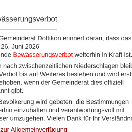
ässerungsverbot
K
VERWALTUNG
BILDUNG/BETREUUNG
KUL
Gemeinderat Dottikon erinnert daran, dass das 
26. Juni 2026
ende
Bewässerungsverbot
weiterhin in Kraft ist
 nach zwischenzeitlichen Niederschlägen blei
Verbot bis auf Weiteres bestehen und wird erst
ehoben, wenn der Gemeinderat dies offiziell
richten
nnt gibt.
Bevölkerung wird gebeten, die Bestimmungen
erhin einzuhalten und verantwortungsvoll mit
er umzugehen. Vielen Dank für Ihr Verständni
8.00 Uhr
 zur Allgemeinverfügung
gehäckselt, sondern an eine zentrale Stelle abgeführt u