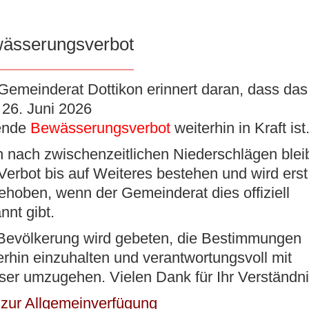
ässerungsverbot
IK
VERWALTUNG
BILDUNG/BETREUUNG
KUL
Gemeinderat Dottikon erinnert daran, dass das 
26. Juni 2026
ende
Bewässerungsverbot
weiterhin in Kraft ist
 nach zwischenzeitlichen Niederschlägen blei
geführte Radarkontrolle
Verbot bis auf Weiteres bestehen und wird erst
ehoben, wenn der Gemeinderat dies offiziell
chten
nnt gibt.
Bevölkerung wird gebeten, die Bestimmungen
erhin einzuhalten und verantwortungsvoll mit
er umzugehen. Vielen Dank für Ihr Verständni
informiert die Regionalpolizei Wohlen über nachfolgend
e:
 zur Allgemeinverfügung