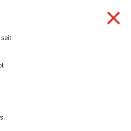
×
TUR/FREIZEIT
WERKE
Search
for:
Search Button
seit
.
bt
Neuste Beiträge
Stellenausschreibung
Hauswart/in mit eidg.
Fachausweis (80–100
%)
Bewilligung
s.
Einzelanlass und
verlängerte