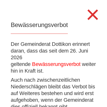
Search
×
for:
Se
Bewässerungsverbot
Der Gemeinderat Dottikon erinnert
Information über
daran, dass das seit dem 26. Juni
durchgeführte
2026
Radarkontrollen
geltende
Bewässerungsverbot
weiter
hin in Kraft ist.
18. September 2025
|
Allgemein
,
Auch nach zwischenzeitlichen
Gemeinderatsnachrichten
Niederschlägen bleibt das Verbot bis
auf Weiteres bestehen und wird erst
aufgehoben, wenn der Gemeinderat
dies offiziell bekannt gibt.