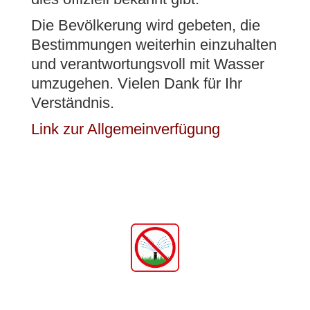
Im Rahmen der polizeilichen Tätigkeit
Die Bevölkerung wird gebeten, die
informiert die Regionalpolizei Wohlen über
Bestimmungen weiterhin einzuhalten
nachfolgend durchgeführte
und verantwortungsvoll mit Wasser
Geschwindigkeitskontrollen vom 5.
umzugehen. Vielen Dank für Ihr
September 2025:
Verständnis.
Es wurden an der Wohlerstrasse in
Link zur Allgemeinverfügung
Dottikon innerhalb von zwei Stunden
1’321 Fahrzeuge gemessen, wovon 52
Übertretungen registriert wurden. Die
höchste gemessene Geschwindigkeit
betrug 66km/h (50km/h erlaubt).