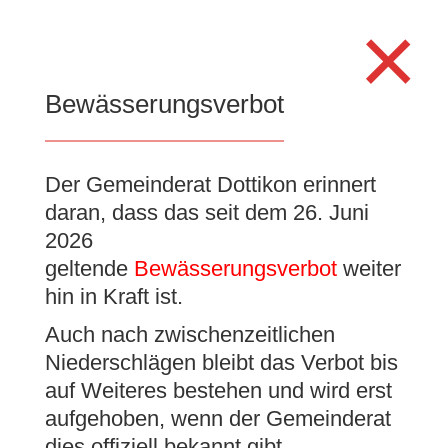
Search
×
for:
Se
Bewässerungsverbot
Der Gemeinderat Dottikon erinnert
Jugendkommission –
daran, dass das seit dem 26. Juni
Überarbeitung
2026
Pflichtenheft und Wahl
geltende
Bewässerungsverbot
weiter
hin in Kraft ist.
Fabienne Germann
Auch nach zwischenzeitlichen
10. März 2022
|
Allgemein
,
Gemeinderatsnachrichten
Niederschlägen bleibt das Verbot bis
auf Weiteres bestehen und wird erst
aufgehoben, wenn der Gemeinderat
dies offiziell bekannt gibt.