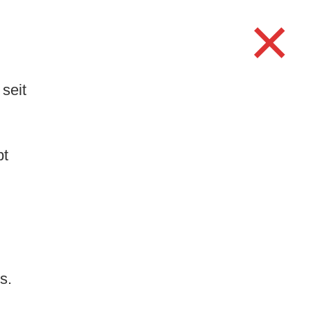
×
TUR/FREIZEIT
WERKE
Search
for:
Search Button
seit
.
bt
Neuste Beiträge
Stellenausschreibung
Hauswart/in mit eidg.
Fachausweis (80–100
%)
Bewilligung
s.
00
Einzelanlass und
verlängerte