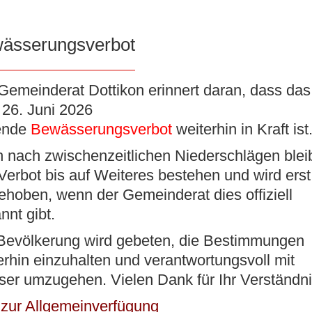
ässerungsverbot
K
VERWALTUNG
BILDUNG/BETREUUNG
KUL
Gemeinderat Dottikon erinnert daran, dass das 
26. Juni 2026
ende
Bewässerungsverbot
weiterhin in Kraft ist
 nach zwischenzeitlichen Niederschlägen blei
uskunft des Bezirks Bremgarten
Verbot bis auf Weiteres bestehen und wird erst
ehoben, wenn der Gemeinderat dies offiziell
tionen
nnt gibt.
Bevölkerung wird gebeten, die Bestimmungen
erhin einzuhalten und verantwortungsvoll mit
er umzugehen. Vielen Dank für Ihr Verständni
et wöchentlich jeweils Dienstagabends von 18.30 bis 20.
rten in folgenden Räumlichkeiten statt:
 zur Allgemeinverfügung