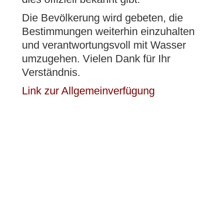
Die unentgeltliche Rechtsauskunft findet
wöchentlich jeweils Dienstagabends von
Die Bevölkerung wird gebeten, die
18.30 bis 20.00 Uhr alternierend in Wohlen
Bestimmungen weiterhin einzuhalten
oder Bremgarten in folgenden
und verantwortungsvoll mit Wasser
Räumlichkeiten statt:
umzugehen. Vielen Dank für Ihr
Verständnis.
Integra Wohlen,
Link zur Allgemeinverfügung
Wohlen
Jurastrasse 16,
5610 Wohlen
Rathaus,
Bremgarten
Rathausplatz 1, 2.
Stock, Zimmer 205
jeweils
Zeit
Dienstagabend
18.30 bis 20.00 Uhr