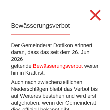
Search
×
for:
Se
Bewässerungsverbot
Der Gemeinderat Dottikon erinnert
Unentgeltliche
daran, dass das seit dem 26. Juni
Rechtsauskunft des
2026
Bezirks Bremgarten
geltende
Bewässerungsverbot
weiter
hin in Kraft ist.
29. Juni 2023
|
Allgemein
,
Amtliche Publikationen
Auch nach zwischenzeitlichen
Niederschlägen bleibt das Verbot bis
auf Weiteres bestehen und wird erst
aufgehoben, wenn der Gemeinderat
dies offiziell bekannt gibt.