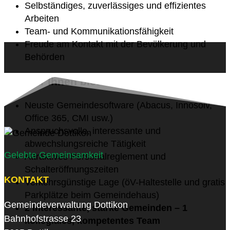
Selbständiges, zuverlässiges und effizientes
Arbeiten
Team- und Kommunikationsfähigkeit
Freude am Kontakt mit der Bevölkerung und
Behörden
Was wir Ihnen bieten können:
Neuste Gemeindesoftware (Abacus, Innosolv,
Office 365, CMI usw.)
Anspruchsvolle, interessante und
abwechslungsreiche Tätigkeit
Gelebte Gemeinsamkeit
Attraktives Personalreglement und
Schalteröffnungszeiten
KONTAKT
Verkehrsgünstige Lage (öV-Haltestelle und gratis
Parkplätze beim Gemeindehaus)
Gemeindeverwaltung Dottikon
2 interessante, starke Gemeinden – 1
Bahnhofstrasse 23
kollegiales, kompetentes Team