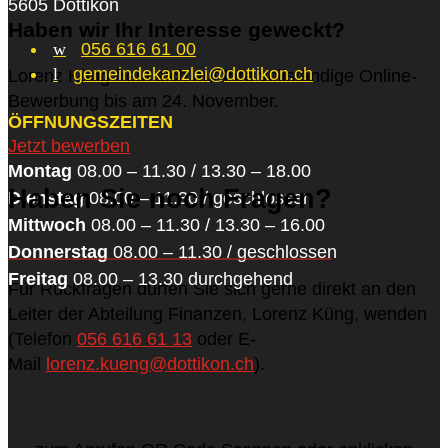
5605 Dottikon
Haben wir Ihr Interesse geweckt?
w
056 616 61 00
l
gemeindekanzlei@dottikon.ch
Lorenz Küng freut sich auf Ihre vollständige Online-
Bewerbung bis am 24. November.
ÖFFNUNGSZEITEN
Jetzt bewerben
Montag
08.00 – 11.30 / 13.30 – 18.00
Haben Sie noch Fragen?
Dienstag
08.00 – 11.30 / geschlossen
Mittwoch
08.00 – 11.30 / 13.30 – 16.00
Donnerstag
08.00 – 11.30 / geschlossen
Freitag
08.00 – 13.30 durchgehend
Für Rückfragen dürfen Sie sich gerne direkt an den
Leiter der Abteilung Finanzen, Lorenz Küng, wenden
(Telefon
056 616 61 13
oder E-
Mail
lorenz.kueng@dottikon.ch
).