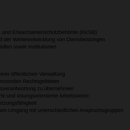
s- und Erwachsenenschutzbehörde (KESB)
d der Weiterentwicklung von Dienstleistungen
llen sowie Institutionen
iner öffentlichen Verwaltung
grenzenden Rechtsgebieten
ngsverantwortung zu übernehmen
te und lösungsorientierte Arbeitsweise
tzungsfähigkeit
d am Umgang mit unterschiedlichen Anspruchsgruppen