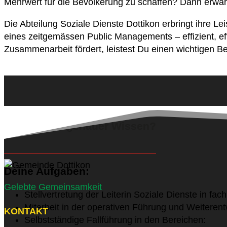
Mehrwert für die Bevölkerung zu schaffen? Dann erwarte
Die Abteilung Soziale Dienste Dottikon erbringt ihre 
eines zeitgemässen Public Managements – effizient, ef
Zusammenarbeit fördert, leistest Du einen wichtigen 
Du willst es genauer Wissen?
Deine Aufgaben:
Gelebte Gemeinsamkeit
Stellvertretung der Leiterin Soziale Dienste in fac
Mitarbeit in der operativen Führung und Weiterent
KONTAKT
Selbstständige Fallführung in den Bereichen: