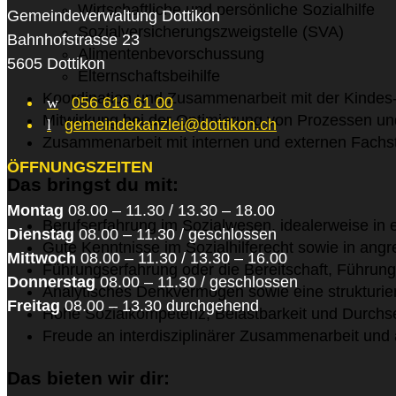
Wirtschaftliche und persönliche Sozialhilfe
Gemeindeverwaltung Dottikon
Sozialversicherungszweigstelle (SVA)
Bahnhofstrasse 23
Alimentenbevorschussung
5605 Dottikon
Elternschaftsbeihilfe
Koordination und Zusammenarbeit mit der Kinde
w
056 616 61 00
Mitwirkung bei der Optimierung von Prozessen un
l
gemeindekanzlei@dottikon.ch
Zusammenarbeit mit internen und externen Fachste
ÖFFNUNGSZEITEN
Das bringst du mit:
Montag
08.00 – 11.30 / 13.30 – 18.00
Berufserfahrung im Sozialwesen, idealerweise in e
Dienstag
08.00 – 11.30 / geschlossen
Gute Kenntnisse im Sozialhilferecht sowie in an
Mittwoch
08.00 – 11.30 / 13.30 – 16.00
Führungserfahrung oder die Bereitschaft, Führu
Donnerstag
08.00 – 11.30 / geschlossen
Analytisches Denkvermögen sowie eine strukturier
Freitag
08.00 – 13.30 durchgehend
Hohe Sozialkompetenz, Belastbarkeit und Durchse
Freude an interdisziplinärer Zusammenarbeit un
Das bieten wir dir: