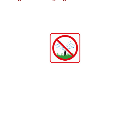
enz
 25.06.2025
liederbeiträge 2027
ortanlagenkonzept – Ein Instrument zur koordinierten
lagen in der Region und den Gemeinden; Vorgehen und