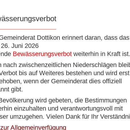
ässerungsverbot
K
VERWALTUNG
BILDUNG/BETREUUNG
KUL
Gemeinderat Dottikon erinnert daran, dass das 
26. Juni 2026
ende
Bewässerungsverbot
weiterhin in Kraft ist
 nach zwischenzeitlichen Niederschlägen blei
ung Regionalplanungsverband
Verbot bis auf Weiteres bestehen und wird erst
ehoben, wenn der Gemeinderat dies offiziell
nnt gibt.
Bevölkerung wird gebeten, die Bestimmungen
erhin einzuhalten und verantwortungsvoll mit
er umzugehen. Vielen Dank für Ihr Verständni
Abgeordnetenversammlung des Regionalplanungsverban
8.00 Uhr im Gemeindesäli, Altweg 8, 5606 Dintikon,
 zur Allgemeinverfügung