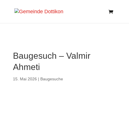
Search
for:
Se
Baugesuch – Valmir
Ahmeti
15. Mai 2026
|
Baugesuche
Bauherrschaft:
Valmir Ahmeti, Karl-Heid-
Strasse 6, 8953 Dietikon