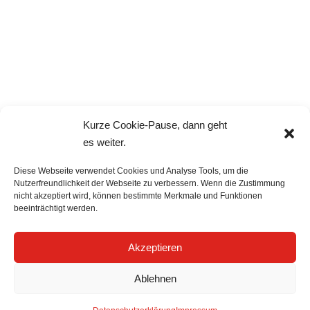
ÖFFNUNGSZEITEN
Montag
08.00 – 11.30 / 13.30 – 18.00
Dienstag
08.00 – 11.30 / geschlossen
Mittwoch
08.00 – 11.30 / 13.30 – 16.00
Donnerstag
08.00 – 11.30 / geschlossen
Freitag
08.00 – 13.30 durchgehend
Kurze Cookie-Pause, dann geht
es weiter.
Diese Webseite verwendet Cookies und Analyse Tools, um die
Nutzerfreundlichkeit der Webseite zu verbessern. Wenn die Zustimmung
nicht akzeptiert wird, können bestimmte Merkmale und Funktionen
beeinträchtigt werden.
Akzeptieren
Gemeindeverwaltung Dottikon – Alle Rechte
vorbehalten |
Impressum
|
Ablehnen
Datenschutzerklärung
|
Nutzungsbedingungen
|
JAMOS