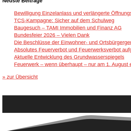
Neuste Beiträge
Bewilligung Einzelanlass und verlängerte Öffnung
TCS-Kampagne: Sicher auf dem Schulweg
Baugesuch – TAMI Immobilien und Finanz AG
Bundesfeier 2026 – Vielen Dank
Die Beschlüsse der Einwohner- und Ortsbürgerg
Absolutes Feuerverbot und Feuerwerksverbot aufg
Aktuelle Entwicklung des Grundwasserspiegels
Feuerwerk – wenn überhaupt – nur am 1. August e
» zur Übersicht