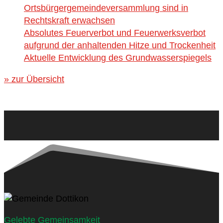
Ortsbürgergemeindeversammlung sind in
Rechtskraft erwachsen
Absolutes Feuerverbot und Feuerwerksverbot
aufgrund der anhaltenden Hitze und Trockenheit
Aktuelle Entwicklung des Grundwasserspiegels
» zur Übersicht
Gelebte Gemeinsamkeit