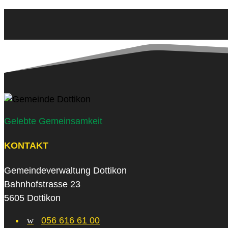
Gelebte Gemeinsamkeit
KONTAKT
Gemeindeverwaltung Dottikon
Bahnhofstrasse 23
5605 Dottikon
w
056 616 61 00