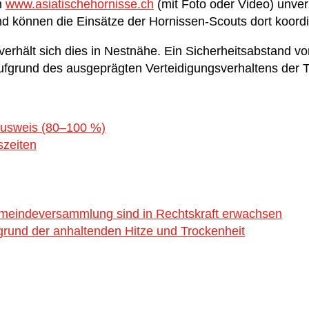
m
www.asiatischehor
nisse.ch
(mit Foto oder Video) unverz
nd können die Einsätze der Hornissen-Scouts dort koord
verhält sich dies in Nestnähe. Ein Sicherheitsabstand 
ufgrund des ausgeprägten Verteidigungsverhaltens der Tie
ausweis (80–100 %)
szeiten
emeindeversammlung sind in Rechtskraft erwachsen
rund der anhaltenden Hitze und Trockenheit