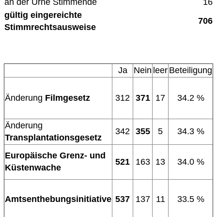
an der Urne Stimmende
16
gültig eingereichte
706
Stimmrechtsausweise
Ja
Nein
leer
Beteiligung
Änderung
Filmgesetz
312
371
17
34.2 %
Änderung
342
355
5
34.3 %
Transplantationsgesetz
Europäische Grenz- und
521
163
13
34.0 %
Küstenwache
Amtsenthebungsinitiative
537
137
11
33.5 %