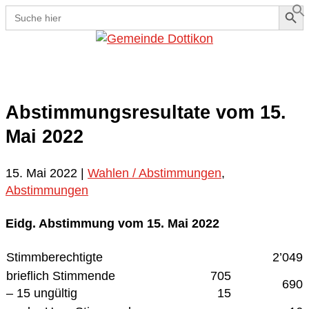
Search Button
Search
for:
Se
Abstimmungsresultate vom 15.
Mai 2022
15. Mai 2022
|
Wahlen / Abstimmungen
,
Abstimmungen
Eidg. Abstimmung vom 15. Mai 2022
Stimmberechtigte
2’049
brieflich Stimmende
705
690
– 15 ungültig
15