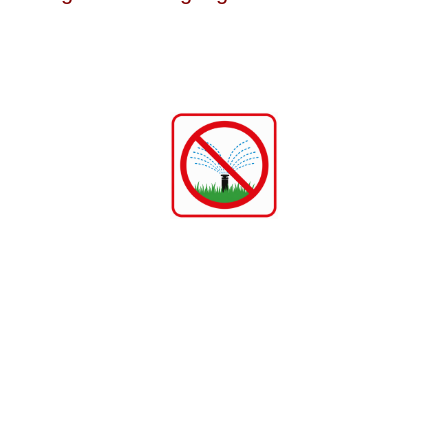
okolls vom 27. Juni 2024
ichts 2024
2024
024 der selbstständigen öffentlich-rechtlichen
olzhandelsbetrieb Wagenrain
9’425.50 zzgl. Notariats- und Grundbuchkosten
kultativen Referendum. Dieses kann von einem Fünftel 
echnet ab Veröffentlichung im Generalanzeiger Dottikon
August 2025