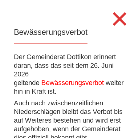
Search
×
for:
Se
Bewässerungsverbot
Der Gemeinderat Dottikon erinnert
Claudia Condorelli
daran, dass das seit dem 26. Juni
verlässt die
2026
Gemeindeverwaltung
geltende
Bewässerungsverbot
weiter
hin in Kraft ist.
Dottikon
Auch nach zwischenzeitlichen
18. Juni 2026
|
Allgemein
,
Gemeinderatsnachrichten
Niederschlägen bleibt das Verbot bis
auf Weiteres bestehen und wird erst
aufgehoben, wenn der Gemeinderat
dies offiziell bekannt gibt.