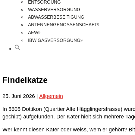
ENTSORGUNG
WASSERVERSORGUNG
ABWASSERBESEITIGUNG
ANTENNENGENOSSENSCHAFT
AEW
IBW GASVERSORGUNG
Search
for:
Search Button
Findelkatze
25. Juni 2026
|
Allgemein
In 5605 Dottikon (Quartier Alte Hägglingerstrasse) wur
gechipt) aufgefunden. Der Kater hielt sich mehrere Tag
Wer kennt diesen Kater oder weiss, wem er gehört? Bit