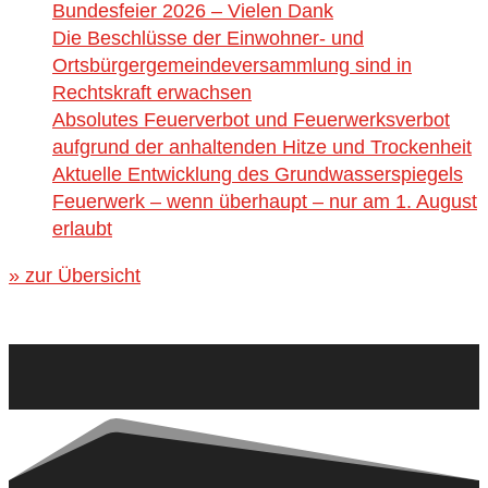
Bundesfeier 2026 – Vielen Dank
Die Beschlüsse der Einwohner- und
Ortsbürgergemeindeversammlung sind in
Rechtskraft erwachsen
Absolutes Feuerverbot und Feuerwerksverbot
aufgrund der anhaltenden Hitze und Trockenheit
Aktuelle Entwicklung des Grundwasserspiegels
Feuerwerk – wenn überhaupt – nur am 1. August
erlaubt
» zur Übersicht