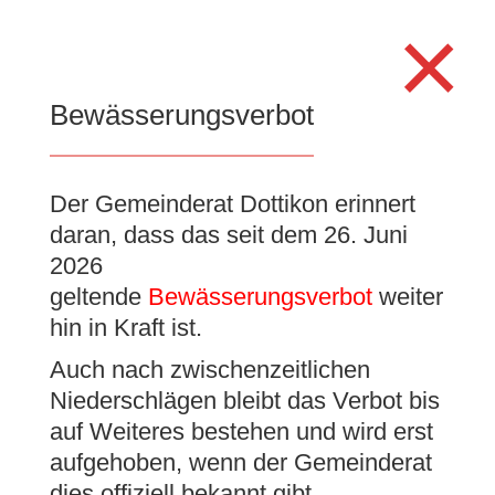
Search
×
for:
Se
Bewässerungsverbot
Gemeinde
Der Gemeinderat Dottikon erinnert
daran, dass das seit dem 26. Juni
Dottikon
2026
geltende
Bewässerungsverbot
weiter
hin in Kraft ist.
Gelebte Gemeinsamkeit
Auch nach zwischenzeitlichen
Niederschlägen bleibt das Verbot bis
auf Weiteres bestehen und wird erst
aufgehoben, wenn der Gemeinderat
dies offiziell bekannt gibt.