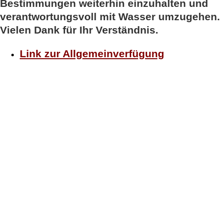
Bestimmungen weiterhin einzuhalten und
verantwortungsvoll mit Wasser umzugehen.
Vielen Dank für Ihr Verständnis.
Link zur Allgemeinverfügung
Diese Webseite verwendet Cookies und Analyse
Tools, um die Nutzerfreundlichkeit der Webseite zu
verbessern. Wenn die Zustimmung nicht akzeptiert
wird, können bestimmte Merkmale und Funktionen
beeinträchtigt werden.
Funktional
Funktional
Immer aktiv
Vorlieben
Vorlieben